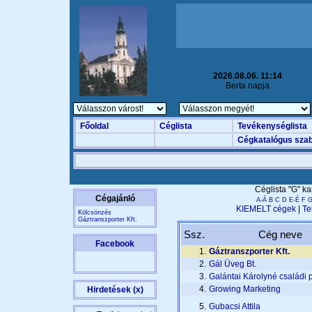
2026.08.06. 11:14
Berta napja
Főoldal
Céglista
Tevékenységlista
Cégkatalógus szab
Céglista "G" k
Cégajánló
A-Á
B
C
D
E-É
F
KIEMELT cégek
|
Te
Kölcsönzés
Gáztranszporter Kft.
Ssz.
Cég neve
Facebook
1.
Gáztranszporter Kft.
2.
Gál Üveg Bt.
3.
Galántai Károlyné családi 
4.
Growing Marketing
Hirdetések (x)
5.
Gubacsi Attila