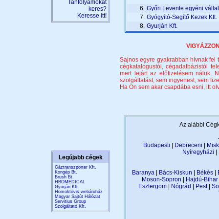
Tanfolyamokat
6.
Győri Levente egyéni válla
keres?
Keresse itt!
7.
Gyógyító-Segítő Kezek Kft.
8.
Gyurján Kft.
VIGYÁZZON,
Sajnos egyre gyakrabban hívnak fel t
cégkatalógustól, cégadatbázistól te
mert lejárt az előfizetésem náluk
szolgáltatást, sem ingyenest, sem fize
Ha Ön sem akar csapdába esni, itt olva
Az alábbi Cégk
Budapesti
|
Debreceni
|
Misk
Nyíregyházi
|
Legújabb cégek
Gáztranszporter Kft.
Baranya
|
Bács-Kiskun
|
Békés
|
Kongép Bt.
Brush Bt.
Moson-Sopron
|
Hajdú-Bihar
HBOMEDICAL
Esztergom
|
Nógrád
|
Pest
|
So
Gyurján Kft.
Homoktövis webáruház
Magyar Sajtút Hálózat
Servitius Group
Szolgáltató Kft.