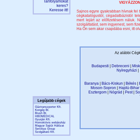
Tanfolyamokat
VIGYÁZZON,
keres?
Keresse itt!
Sajnos egyre gyakrabban hívnak fel t
cégkatalógustól, cégadatbázistól te
mert lejárt az előfizetésem náluk
szolgáltatást, sem ingyenest, sem fize
Ha Ön sem akar csapdába esni, itt olva
Az alábbi Cégk
Budapesti
|
Debreceni
|
Misk
Nyíregyházi
|
Baranya
|
Bács-Kiskun
|
Békés
|
Moson-Sopron
|
Hajdú-Bihar
Esztergom
|
Nógrád
|
Pest
|
So
Legújabb cégek
Gáztranszporter Kft.
Kongép Bt.
Brush Bt.
HBOMEDICAL
Gyurján Kft.
Homoktövis webáruház
Magyar Sajtút Hálózat
Servitius Group
Szolgáltató Kft.