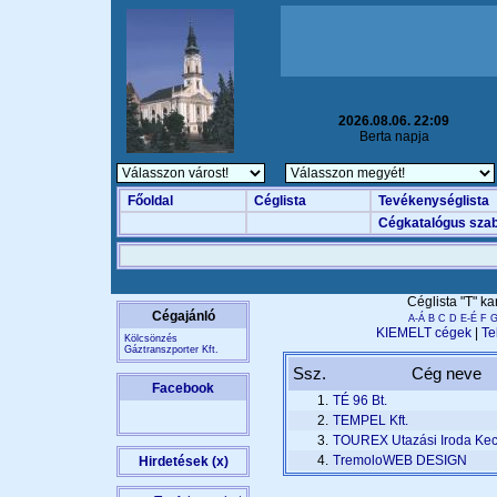
2026.08.06. 22:09
Berta napja
Főoldal
Céglista
Tevékenységlista
Cégkatalógus szab
Céglista "T" k
Cégajánló
A-Á
B
C
D
E-É
F
KIEMELT cégek
|
Te
Kölcsönzés
Gáztranszporter Kft.
Ssz.
Cég neve
Facebook
1.
TÉ 96 Bt.
2.
TEMPEL Kft.
3.
TOUREX Utazási Iroda Ke
4.
TremoloWEB DESIGN
Hirdetések (x)