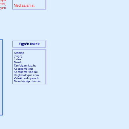
lyik
tni,
Médiaajánlat
lyen
Egyéb linkek
Startlap
[origo]
Index
Szótár
Tanfolyam.lap.hu
Kecskemét.hu
Kecskemét.lap.hu
Cégkatalógus.com
Vidéki tanfolyamok
Számítógép oktatás