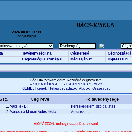
BÁCS-KISKUN
2026.08.07. 11:38
Ibolya napja
ta
Tevékenységlista
Cégkereső
Cég hozzáadá
Cégkatalógus szabályai
Médiaajánlat
Impresszum
Céglista "V" karakterrel kezdődő cégnevekkel
A-Á
B
C
D
E-É
F
G
H
I-Í
J
K
L
M
N
O-Ó
P
R
S
T
V
W
Y
Z
KIEMELT cégek
|
Teljes cégadatok
|
Akciók
|
Összes cég
Ssz.
Cég neve
Fő tevékenysége
1.
Vacsitex Bt.
Kereskedelem, szolgáltatás
2.
Vancsura Magán Autósiskola
Autósiskola
VIGYÁZZON, nehogy csapdába essen!