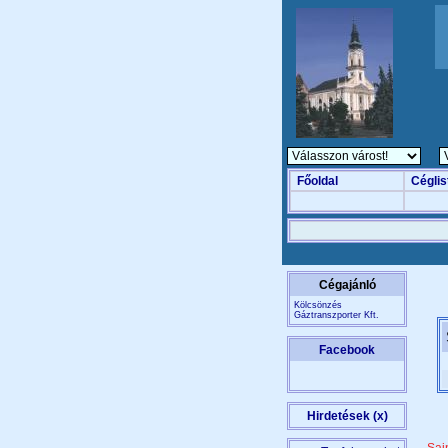
Főoldal
Céglis
Cégajánló
Kölcsönzés
Gáztranszporter Kft.
Facebook
Hirdetések (x)