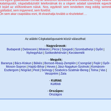
nos egyre gyakrabban hívnak fel telefonon üzletkötők arra hivatkozva, hogy valame
katalógustól, cégadatbázistól telefonálnak és a cégem adatait szeretnék egyezte
t lejárt az előfizetésem náluk. Nos, egyiknél sem rendeltem meg eddig semmi
lgáltatást, sem ingyenest, sem fizetőst.
Ön sem akar csapdába esni, itt olvashatja tovább a részleteket ....
Az alábbi Cégkatalógusaink közül választhat:
-
Nagyvárosok:
Budapesti
|
Debreceni
|
Miskolci
|
Pécsi
|
Szegedi
|
Szombathelyi
|
Győri
|
Nyíregyházi
|
Székesfehérvári
|
Kecskeméti
-
Megyék:
Baranya
|
Bács-Kiskun
|
Békés
|
Borsod-Abaúj-Zemplén
|
Csongrád
|
Fejér
|
Győr-
Moson-Sopron
|
Hajdú-Bihar
|
Heves
|
Jász-Nagykun-Szolnok
|
Komárom-
Esztergom
|
Nógrád
|
Pest
|
Somogy
|
Szabolcs-Szatmár-Bereg
|
Tolna
|
Vas
|
Veszprém
|
Zala
-
Külföld:
Külföldi
-
Országos:
Országos