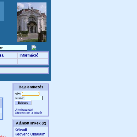
sa
Információ
Bejelentkezés
Név:
Jelszó:
Új felhasználó
Elfelejtettem a jelszót
Ajánlott linkek (x)
Kéksuli
Kedvenc Oldalaim