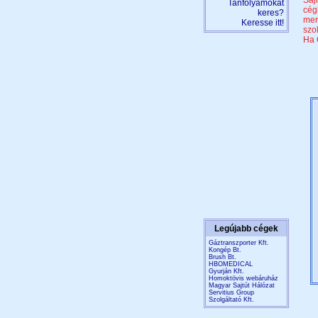
Saj
Tanfolyamokat
cég
keres?
mer
Keresse itt!
szo
Ha 
Legújabb cégek
Gáztranszporter Kft.
Kongép Bt.
Brush Bt.
HBOMEDICAL
Gyurján Kft.
Homoktövis webáruház
Magyar Sajtút Hálózat
Servitius Group
Szolgáltató Kft.