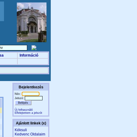
sa
Információ
Bejelentkezés
Név:
Jelszó:
Új felhasználó
Elfelejtettem a jelszót
Ajánlott linkek (x)
Kéksuli
Kedvenc Oldalaim