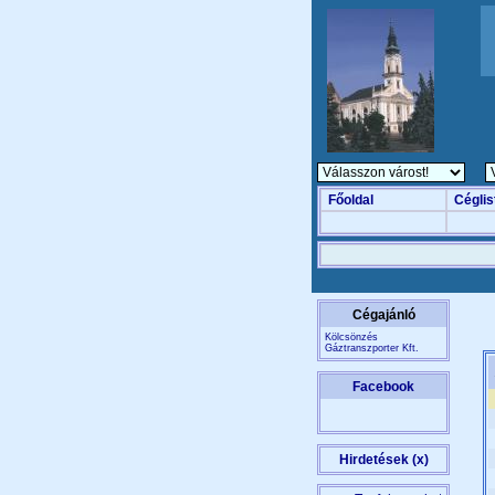
Főoldal
Céglis
Cégajánló
Kölcsönzés
Gáztranszporter Kft.
Facebook
Hirdetések (x)