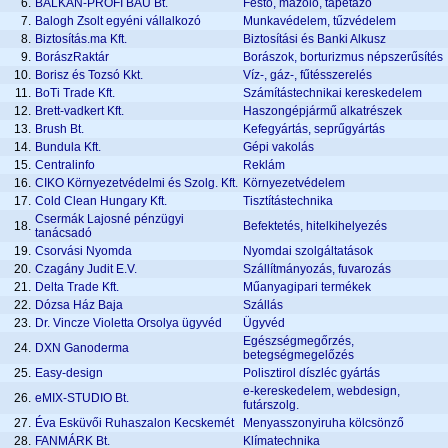
6.
BALKÁN-PROFI BAU Bt.
Festő, mázoló, tapétázó
7.
Balogh Zsolt egyéni vállalkozó
Munkavédelem, tűzvédelem
8.
Biztosítás.ma Kft.
Biztosítási és Banki Alkusz
9.
BorászRaktár
Borászok, borturizmus népszerűsítés
10.
Borisz és Tozsó Kkt.
Víz-, gáz-, fűtésszerelés
11.
BoTi Trade Kft.
Számítástechnikai kereskedelem
12.
Brett-vadkert Kft.
Haszongépjármű alkatrészek
13.
Brush Bt.
Kefegyártás, seprűgyártás
14.
Bundula Kft.
Gépi vakolás
15.
Centralinfo
Reklám
16.
CIKO Környezetvédelmi és Szolg. Kft.
Környezetvédelem
17.
Cold Clean Hungary Kft.
Tisztítástechnika
Csermák Lajosné pénzügyi
18.
Befektetés, hitelkihelyezés
tanácsadó
19.
Csorvási Nyomda
Nyomdai szolgáltatások
20.
Czagány Judit E.V.
Szállítmányozás, fuvarozás
21.
Delta Trade Kft.
Műanyagipari termékek
22.
Dózsa Ház Baja
Szállás
23.
Dr. Vincze Violetta Orsolya ügyvéd
Ügyvéd
Egészségmegőrzés,
24.
DXN Ganoderma
betegségmegelőzés
25.
Easy-design
Polisztirol díszléc gyártás
e-kereskedelem, webdesign,
26.
eMIX-STUDIO Bt.
futárszolg.
27.
Éva Esküvői Ruhaszalon Kecskemét
Menyasszonyiruha kölcsönző
28.
FANMÁRK Bt.
Klímatechnika