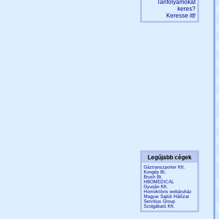
Tanfolyamokat
keres?
Keresse itt!
Legújabb cégek
Gáztranszporter Kft.
Kongép Bt.
Brush Bt.
HBOMEDICAL
Gyurján Kft.
Homoktövis webáruház
Magyar Sajtút Hálózat
Servitius Group
Szolgáltató Kft.