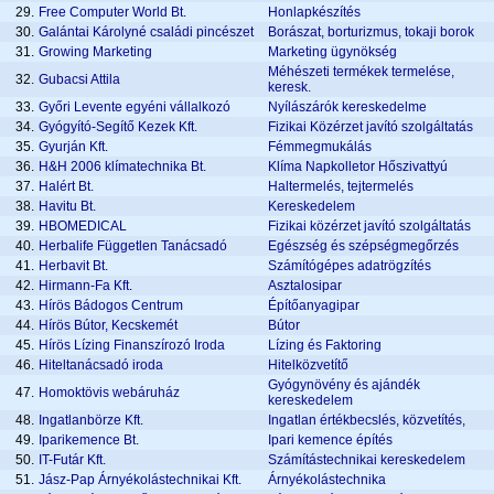
29.
Free Computer World Bt.
Honlapkészítés
30.
Galántai Károlyné családi pincészet
Borászat, borturizmus, tokaji borok
31.
Growing Marketing
Marketing ügynökség
Méhészeti termékek termelése,
32.
Gubacsi Attila
keresk.
33.
Győri Levente egyéni vállalkozó
Nyílászárók kereskedelme
34.
Gyógyító-Segítő Kezek Kft.
Fizikai Közérzet javító szolgáltatás
35.
Gyurján Kft.
Fémmegmukálás
36.
H&H 2006 klímatechnika Bt.
Klíma Napkolletor Hőszivattyú
37.
Halért Bt.
Haltermelés, tejtermelés
38.
Havitu Bt.
Kereskedelem
39.
HBOMEDICAL
Fizikai közérzet javító szolgáltatás
40.
Herbalife Független Tanácsadó
Egészség és szépségmegőrzés
41.
Herbavit Bt.
Számítógépes adatrögzítés
42.
Hirmann-Fa Kft.
Asztalosipar
43.
Hírös Bádogos Centrum
Építőanyagipar
44.
Hírös Bútor, Kecskemét
Bútor
45.
Hírös Lízing Finanszírozó Iroda
Lízing és Faktoring
46.
Hiteltanácsadó iroda
Hitelközvetítő
Gyógynövény és ajándék
47.
Homoktövis webáruház
kereskedelem
48.
Ingatlanbörze Kft.
Ingatlan értékbecslés, közvetítés,
49.
Iparikemence Bt.
Ipari kemence építés
50.
IT-Futár Kft.
Számítástechnikai kereskedelem
51.
Jász-Pap Árnyékolástechnikai Kft.
Árnyékolástechnika