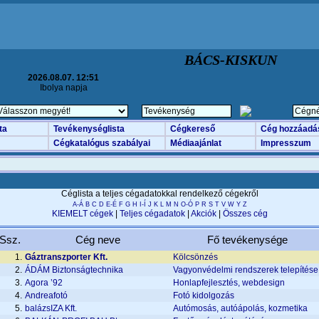
BÁCS-KISKUN
2026.08.07. 12:51
Ibolya napja
ta
Tevékenységlista
Cégkereső
Cég hozzáadá
Cégkatalógus szabályai
Médiaajánlat
Impresszum
Céglista a teljes cégadatokkal rendelkező cégekről
A-Á
B
C
D
E-É
F
G
H
I-Í
J
K
L
M
N
O-Ó
P
R
S
T
V
W
Y
Z
KIEMELT cégek
|
Teljes cégadatok
|
Akciók
|
Összes cég
Ssz.
Cég neve
Fő tevékenysége
1.
Gáztranszporter Kft.
Kölcsönzés
2.
ÁDÁM Biztonságtechnika
Vagyonvédelmi rendszerek telepítése
3.
Agora ’92
Honlapfejlesztés, webdesign
4.
Andreafotó
Fotó kidolgozás
5.
balázsIZA Kft.
Autómosás, autóápolás, kozmetika