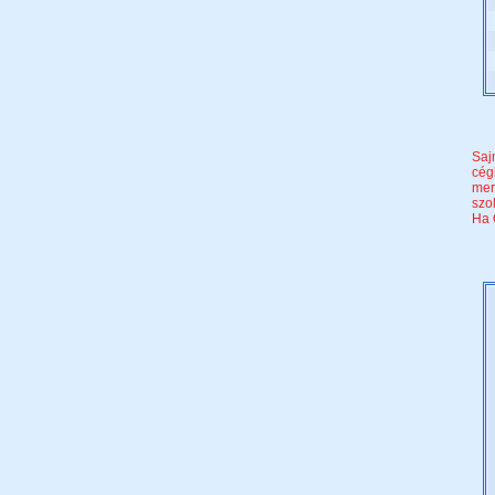
Saj
cég
mer
szo
Ha 