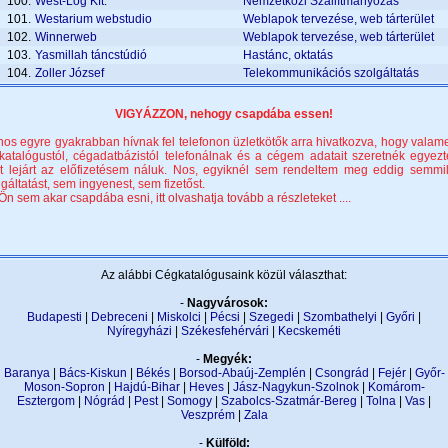
100.
West-Log Kft.
Nemzetközi Szállítmányozás
101.
Westarium webstudio
Weblapok tervezése, web tárterület
102.
Winnerweb
Weblapok tervezése, web tárterület
103.
Yasmillah táncstúdió
Hastánc, oktatás
104.
Zoller József
Telekommunikációs szolgáltatás
VIGYÁZZON, nehogy csapdába essen!
nos egyre gyakrabban hívnak fel telefonon üzletkötők arra hivatkozva, hogy valame
katalógustól, cégadatbázistól telefonálnak és a cégem adatait szeretnék egyezte
t lejárt az előfizetésem náluk. Nos, egyiknél sem rendeltem meg eddig semmi
lgáltatást, sem ingyenest, sem fizetőst.
Ön sem akar csapdába esni, itt olvashatja tovább a részleteket ....
Az alábbi Cégkatalógusaink közül választhat:
-
Nagyvárosok:
Budapesti
|
Debreceni
|
Miskolci
|
Pécsi
|
Szegedi
|
Szombathelyi
|
Győri
|
Nyíregyházi
|
Székesfehérvári
|
Kecskeméti
-
Megyék:
Baranya
|
Bács-Kiskun
|
Békés
|
Borsod-Abaúj-Zemplén
|
Csongrád
|
Fejér
|
Győr-
Moson-Sopron
|
Hajdú-Bihar
|
Heves
|
Jász-Nagykun-Szolnok
|
Komárom-
Esztergom
|
Nógrád
|
Pest
|
Somogy
|
Szabolcs-Szatmár-Bereg
|
Tolna
|
Vas
|
Veszprém
|
Zala
-
Külföld: