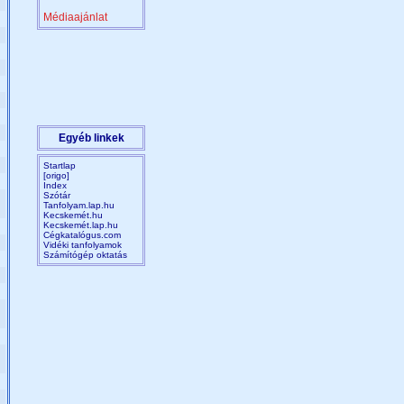
Médiaajánlat
Egyéb linkek
Startlap
[origo]
Index
Szótár
Tanfolyam.lap.hu
Kecskemét.hu
Kecskemét.lap.hu
Cégkatalógus.com
Vidéki tanfolyamok
Számítógép oktatás