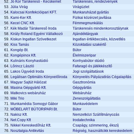
52.
Jó Kor Társkereső - Kecskemét
Társkeresés, rendezvények
53.
Júlia Virág
Virágüzlet
54.
Kalocsai Konfekcióipari KFT.
Munkaruházat gyártás
55.
Kami-Ker Kft.
Fizikai közérzet javítása
56.
Kecel CNC Kft.
Fémmegmunkálás
57.
Kék Madár Társkereső Iroda
Társkeresés mindenkorosztálynak
58.
Király Roland Egyéni Vállalkozó
Ajándéktárgyak
59.
Kiskun Ingatlan Szövetkezet
Ingatlan értékbecslés, közvetítés
60.
Kiss Tamás
Közoktatási szakértő
61.
Kongép Bt.
Bútor
62.
Kongépinox Kft.
Élelmiszeripar
63.
Kulináris Konyhastúdió
Konhyabútor stúdió
64.
Lőrincz László
Fafaragó és játékkészítő
65.
Lakos Ügyvédi Iroda
Jogi szolgáltatások
66.
Legálisan Optimális Könyvelőiroda
Könyvelés Pályázatírás Cégalapítás
67.
Magyar Sajtút Hálózat
Gasztronómia
68.
Masina Gépgyártó Kft.
Gépgyártás
69.
Matkovics webáruház
Webáruház
70.
Miki Trio
Zeneszolgáltatás
71.
Munkamédia Somogyi Gábor
Munkavédelem
72.
MÖBELART BÚTORIPARI Bt.
Bútor
73.
Nakisz Kft.
Nemzetközi Szállítmányozás
74.
Net.Copy Kft
Irodatechnika
75.
Nikkel Kereskedőház Kft.
Csapágy, szimmering, ékszíj
76.
Nosztalgia Antikvitás
Régiség, használtcikk kereskedelem