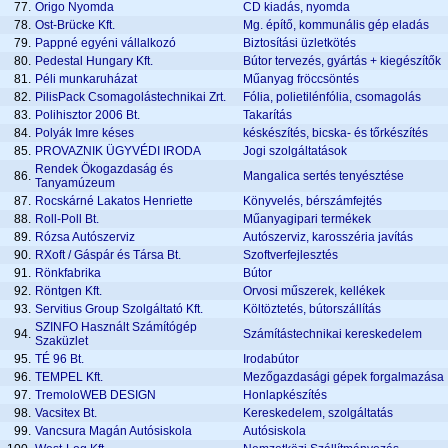
77.
Origo Nyomda
CD kiadás, nyomda
78.
Ost-Brücke Kft.
Mg. építő, kommunális gép eladás
79.
Pappné egyéni vállalkozó
Biztosítási üzletkötés
80.
Pedestal Hungary Kft.
Bútor tervezés, gyártás + kiegészítők
81.
Péli munkaruházat
Műanyag fröccsöntés
82.
PilisPack Csomagolástechnikai Zrt.
Fólia, polietilénfólia, csomagolás
83.
Polihisztor 2006 Bt.
Takarítás
84.
Polyák Imre késes
késkészítés, bicska- és tőrkészítés
85.
PROVAZNIK ÜGYVÉDI IRODA
Jogi szolgáltatások
Rendek Ökogazdaság és
86.
Mangalica sertés tenyésztése
Tanyamúzeum
87.
Rocskárné Lakatos Henriette
Könyvelés, bérszámfejtés
88.
Roll-Poll Bt.
Műanyagipari termékek
89.
Rózsa Autószerviz
Autószerviz, karosszéria javítás
90.
RXoft / Gáspár és Társa Bt.
Szoftverfejlesztés
91.
Rönkfabrika
Bútor
92.
Röntgen Kft.
Orvosi műszerek, kellékek
93.
Servitius Group Szolgáltató Kft.
Költöztetés, bútorszállítás
SZINFO Használt Számítógép
94.
Számítástechnikai kereskedelem
Szaküzlet
95.
TÉ 96 Bt.
Irodabútor
96.
TEMPEL Kft.
Mezőgazdasági gépek forgalmazása
97.
TremoloWEB DESIGN
Honlapkészítés
98.
Vacsitex Bt.
Kereskedelem, szolgáltatás
99.
Vancsura Magán Autósiskola
Autósiskola