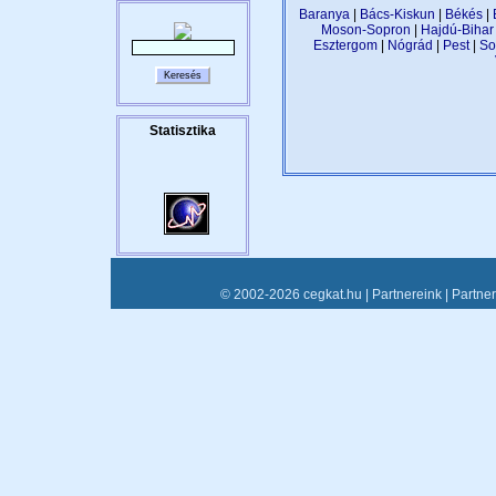
Baranya
|
Bács-Kiskun
|
Békés
|
Moson-Sopron
|
Hajdú-Bihar
Esztergom
|
Nógrád
|
Pest
|
So
© 2002-2026 cegkat.hu |
Partnereink
|
Partne