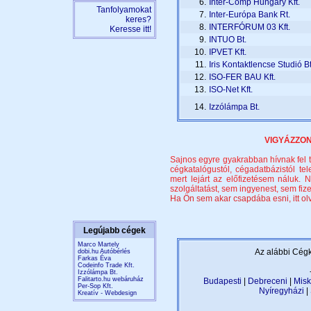
6.
Inter-Comp Hungary Kft.
Tanfolyamokat
7.
Inter-Európa Bank Rt.
keres?
8.
INTERFÓRUM 03 Kft.
Keresse itt!
9.
INTUO Bt.
10.
IPVET Kft.
11.
Iris Kontaktlencse Studió Bt
12.
ISO-FER BAU Kft.
13.
ISO-Net Kft.
14.
Izzólámpa Bt.
VIGYÁZZON,
Sajnos egyre gyakrabban hívnak fel t
cégkatalógustól, cégadatbázistól te
mert lejárt az előfizetésem náluk
szolgáltatást, sem ingyenest, sem fize
Ha Ön sem akar csapdába esni, itt olva
Legújabb cégek
Marco Martely
Az alábbi Cégk
dobi.hu Autóbérlés
Farkas Éva
Codeinfo Trade Kft.
Izzólámpa Bt.
Falitarto.hu webáruház
Budapesti
|
Debreceni
|
Misk
Per-Sop Kft.
Nyíregyházi
|
Kreatív - Webdesign