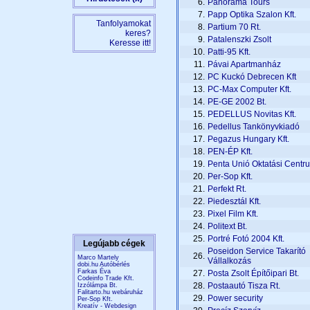
6.
Panorama Tours
7.
Papp Optika Szalon Kft.
Tanfolyamokat
8.
Partium 70 Rt.
keres?
9.
Patalenszki Zsolt
Keresse itt!
10.
Patti-95 Kft.
11.
Pávai Apartmanház
12.
PC Kuckó Debrecen Kft
13.
PC-Max Computer Kft.
14.
PE-GE 2002 Bt.
15.
PEDELLUS Novitas Kft.
16.
Pedellus Tankönyvkiadó
17.
Pegazus Hungary Kft.
18.
PEN-ÉP Kft.
19.
Penta Unió Oktatási Centr
20.
Per-Sop Kft.
21.
Perfekt Rt.
22.
Piedesztál Kft.
23.
Pixel Film Kft.
24.
Politext Bt.
25.
Portré Fotó 2004 Kft.
Legújabb cégek
Poseidon Service Takarító
26.
Marco Martely
Vállalkozás
dobi.hu Autóbérlés
Farkas Éva
27.
Posta Zsolt Építőipari Bt.
Codeinfo Trade Kft.
28.
Postaautó Tisza Rt.
Izzólámpa Bt.
Falitarto.hu webáruház
29.
Power security
Per-Sop Kft.
Kreatív - Webdesign