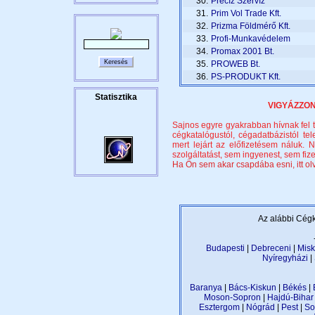
30.
Precíz Szervíz
31.
Prim Vol Trade Kft.
32.
Prizma Földmérő Kft.
33.
Profi-Munkavédelem
34.
Promax 2001 Bt.
35.
PROWEB Bt.
36.
PS-PRODUKT Kft.
VIGYÁZZON,
Sajnos egyre gyakrabban hívnak fel t
cégkatalógustól, cégadatbázistól te
mert lejárt az előfizetésem náluk
szolgáltatást, sem ingyenest, sem fize
Ha Ön sem akar csapdába esni, itt olva
Az alábbi Cégk
Budapesti
|
Debreceni
|
Misk
Nyíregyházi
|
Baranya
|
Bács-Kiskun
|
Békés
|
Moson-Sopron
|
Hajdú-Bihar
Esztergom
|
Nógrád
|
Pest
|
So