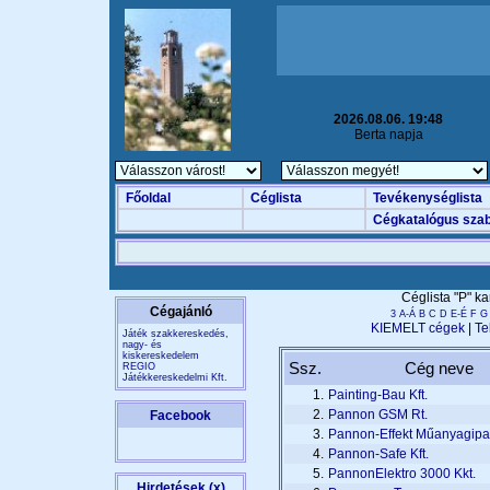
2026.08.06. 19:48
Berta napja
Főoldal
Céglista
Tevékenységlista
Cégkatalógus szab
Céglista "P" k
Cégajánló
3
A-Á
B
C
D
E-É
F
G
KIEMELT cégek
|
Te
Játék szakkereskedés,
nagy- és
kiskereskedelem
Ssz.
Cég neve
REGIO
Játékkereskedelmi Kft.
1.
Painting-Bau Kft.
2.
Pannon GSM Rt.
Facebook
3.
Pannon-Effekt Műanyagipari
4.
Pannon-Safe Kft.
5.
PannonElektro 3000 Kkt.
Hirdetések (x)