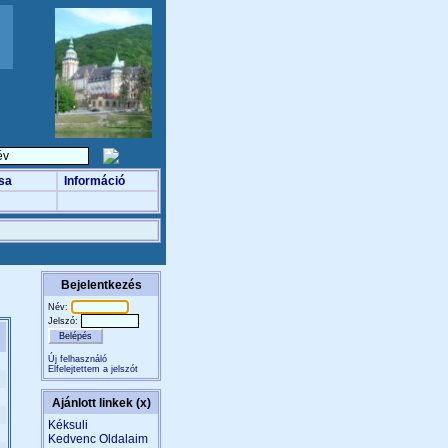
sa
Információ
Bejelentkezés
Név:
Jelszó:
Új felhasználó
Elfelejtettem a jelszót
Ajánlott linkek (x)
Kéksuli
Kedvenc Oldalaim