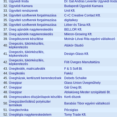
31.
Ügyvédi Iroda
Dr. Gál András Levente Ügyvédi Irod
32.
Ügyvédi Kamara
Budapesti Ügyvédi Kamara
33.
Ügyviteli rendszerek
Unit Kft.
34.
Ügyviteli szoftverek forgalmazása
C=C Creative Contact Kft.
35.
Ügyviteli szoftverek forgalmazása
digitalkey
36.
Ügyviteli szoftverek forgalmazása
Léber és Társa Kft.
37.
Üveg ajándék nagykereskedés
BELLOR Kft.
38.
Üveg ajándék nagykereskedés
Mikron-Growing Kft.
39.
Üvegékszerek készítése
Molnár-Lévai Rita egyéni vállalkozó
Üvegezés, tükörkészítés,
40.
Atükör-Studió
képkeretezés
Üvegezés, tükörkészítés,
41.
Design-Glass Kft.
képkeretezés
Üvegezés, tükörkészítés,
42.
Fóti Üveges Manufaktúra
képkeretezés
43.
Üvegfesték, matricafesték
F & S Soft Bt.
44.
Üvegfestés
Fakéz
45.
Üvegházak, kertészeti berendezések
Debets Schalke
46.
Üvegipar
Glass Union Üvegműhely
47.
Üvegipar
Gál Üveg Bt.
48.
Üvegipar
Ablaküveg Mester szolgáltató Bt.
49.
Üvegmozaikos díszjárólapok készítés
Kerti díszek
Üvegszálerősítésű polyészter
50.
Barabás Tibor egyéni vállalkozó
termékek
51.
Üvegtechnika
Pécsiglas
52.
Üvegtégla nagykereskedelem
Tomy Trade Kft.