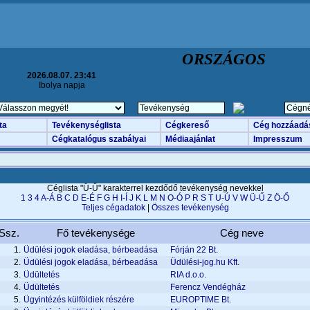
ORSZÁGOS
2026.08.07. 23:41
Ibolya napja
ta
Tevékenységlista
Cégkereső
Cég hozzáadá
Cégkatalógus szabályai
Médiaajánlat
Impresszum
Céglista "Ü-Ű" karakterrel kezdődő tevékenység nevekkel
1
3
4
A-Á
B
C
D
E-É
F
G
H
I-Í
J
K
L
M
N
O-Ó
P
R
S
T
U-Ú
V
W
Ü-Ű
Z
Ö-Ő
Teljes cégadatok
|
Összes tevékenység
Ssz.
Fő tevékenysége
Cég neve
1.
Üdülési jogok eladása, bérbeadása
Fórján 22 Bt.
2.
Üdülési jogok eladása, bérbeadása
Üdülési-jog.hu Kft.
3.
Üdültetés
RIA d.o.o.
4.
Üdültetés
Ferencz Vendégház
5.
Ügyintézés külföldiek részére
EUROPTIME Bt.