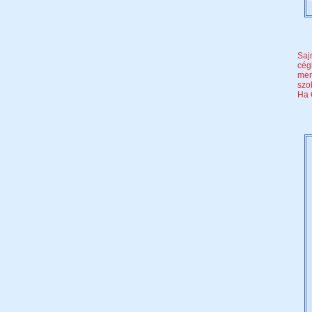
Saj
cég
mer
szo
Ha 