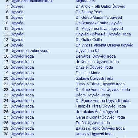
6.
Ügyintézés külföldieknek
Migrador Bt.
7.
Ügyvéd
Dr. Alföldi-Tóth Gábor Ügyvéd
8.
Ügyvéd
Dr. Zolnay Péter
9.
Ügyvéd
Dr. Geréb Marianna ügyvéd
10.
Ügyvéd
Dr. Benedek Csaba ügyvéd
11.
Ügyvéd
Dr. Mogyorósi István ügyvéd
12.
Ügyvéd
Ügyvéd - Bátki Pál Ügyvédi Iroda
13.
Ügyvéd
Dr. Gutter Csilla
14.
Ügyvéd
Dr. Vincze Violetta Orsolya ügyvéd
15.
Ügyvédek szaknévsora
Ügyvéd.hu Kft.
16.
Ügyvédi Iroda
Belvárosi Ügyvédi Iroda
17.
Ügyvédi iroda
dr. Kerekes Ügyvédi Iroda
18.
Ügyvédi Iroda
Dr.Zelei Ügyvédi Iroda
19.
Ügyvédi Iroda
Dr. Luter Mária
20.
Ügyvédi iroda
Szilágyi Ügyvédi Iroda
21.
Ügyvédi Iroda
Jutasi & Társai Ügyvédi Iroda
22.
Ügyvédi Iroda
Dr. Simó Veronika Ügyvédi Iroda
23.
Ügyvédi Iroda
Béhm Ügyvédi Iroda
24.
Ügyvédi Iroda
Dr. Égertz Andrea Ügyvédi Iroda
25.
Ügyvédi Iroda
Fülöp és Társai Ügyvédi Iroda
26.
Ügyvédi Iroda
dr. Lakatos Ádám ügyvéd
27.
Ügyvédi Iroda
Garai & Colnár Ügyvédi Iroda
28.
Ügyvédi Iroda
Erdős Ügyvédi Iroda
29.
Ügyvédi Iroda
Balázs & Holló Ügyvédi Iroda
30.
Ügyvédi iroda
Korossy Ügyvédi Iroda