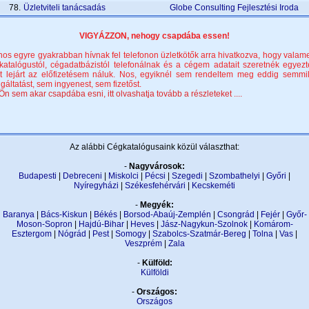
78.
Üzletviteli tanácsadás
Globe Consulting Fejlesztési Iroda
VIGYÁZZON, nehogy csapdába essen!
nos egyre gyakrabban hívnak fel telefonon üzletkötők arra hivatkozva, hogy valame
katalógustól, cégadatbázistól telefonálnak és a cégem adatait szeretnék egyezte
t lejárt az előfizetésem náluk. Nos, egyiknél sem rendeltem meg eddig semmi
lgáltatást, sem ingyenest, sem fizetőst.
Ön sem akar csapdába esni, itt olvashatja tovább a részleteket ....
Az alábbi Cégkatalógusaink közül választhat:
-
Nagyvárosok:
Budapesti
|
Debreceni
|
Miskolci
|
Pécsi
|
Szegedi
|
Szombathelyi
|
Győri
|
Nyíregyházi
|
Székesfehérvári
|
Kecskeméti
-
Megyék:
Baranya
|
Bács-Kiskun
|
Békés
|
Borsod-Abaúj-Zemplén
|
Csongrád
|
Fejér
|
Győr-
Moson-Sopron
|
Hajdú-Bihar
|
Heves
|
Jász-Nagykun-Szolnok
|
Komárom-
Esztergom
|
Nógrád
|
Pest
|
Somogy
|
Szabolcs-Szatmár-Bereg
|
Tolna
|
Vas
|
Veszprém
|
Zala
-
Külföld:
Külföldi
-
Országos:
Országos