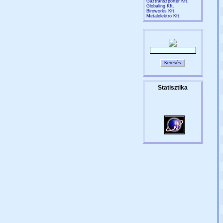
Gáztranszporter Kft.
Globaling Kft.
Biroworks Kft.
Metalelektro Kft.