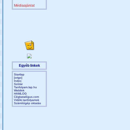
Médiaajánlat
Egyéb linkek
Startlap
[origo]
Index
Szótár
Tanfolyam.lap.hu
Weblink
HAMLOG
Cégkatalógus.com
Vidéki tanfolyamok
Számítógép oktatás