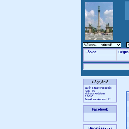
Főoldal
Céglis
Cégajánló
Játék szakkereskedés,
nagy- és
kiskereskedelem
REGIO
Játékkereskedelmi Kft.
Facebook
Hirdetések (x)