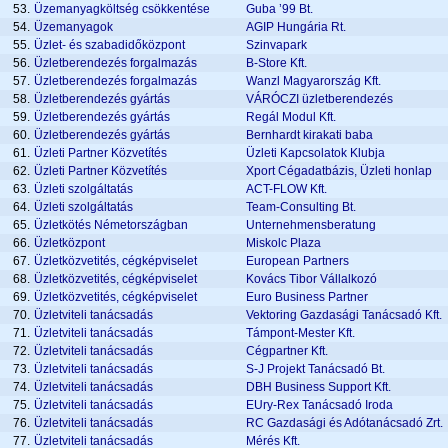
53.
Üzemanyagköltség csökkentése
Guba ’99 Bt.
54.
Üzemanyagok
AGIP Hungária Rt.
55.
Üzlet- és szabadidőközpont
Szinvapark
56.
Üzletberendezés forgalmazás
B-Store Kft.
57.
Üzletberendezés forgalmazás
Wanzl Magyarország Kft.
58.
Üzletberendezés gyártás
VÁRÓCZI üzletberendezés
59.
Üzletberendezés gyártás
Regál Modul Kft.
60.
Üzletberendezés gyártás
Bernhardt kirakati baba
61.
Üzleti Partner Közvetítés
Üzleti Kapcsolatok Klubja
62.
Üzleti Partner Közvetítés
Xport Cégadatbázis, Üzleti honlap
63.
Üzleti szolgáltatás
ACT-FLOW Kft.
64.
Üzleti szolgáltatás
Team-Consulting Bt.
65.
Üzletkötés Németországban
Unternehmensberatung
66.
Üzletközpont
Miskolc Plaza
67.
Üzletközvetités, cégképviselet
European Partners
68.
Üzletközvetités, cégképviselet
Kovács Tibor Vállalkozó
69.
Üzletközvetités, cégképviselet
Euro Business Partner
70.
Üzletviteli tanácsadás
Vektoring Gazdasági Tanácsadó Kft.
71.
Üzletviteli tanácsadás
Támpont-Mester Kft.
72.
Üzletviteli tanácsadás
Cégpartner Kft.
73.
Üzletviteli tanácsadás
S-J Projekt Tanácsadó Bt.
74.
Üzletviteli tanácsadás
DBH Business Support Kft.
75.
Üzletviteli tanácsadás
EUry-Rex Tanácsadó Iroda
76.
Üzletviteli tanácsadás
RC Gazdasági és Adótanácsadó Zrt.
77.
Üzletviteli tanácsadás
Mérés Kft.