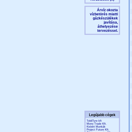
Árvíz okozta
vízbetörés miatti
gázkészülékek
javítása,
áthelyezése
tervezéssel.
Legújabb cégek
ToldiTyre kft
Mono Trade Kft.
Kisbéri Munkák
Project Future Kft.