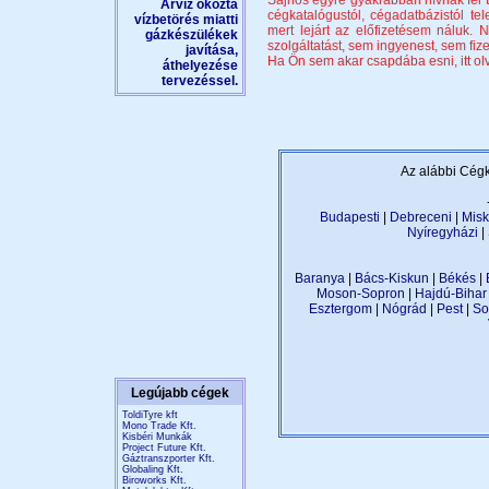
Sajnos egyre gyakrabban hívnak fel t
Árvíz okozta
cégkatalógustól, cégadatbázistól te
vízbetörés miatti
mert lejárt az előfizetésem náluk
gázkészülékek
szolgáltatást, sem ingyenest, sem fize
javítása,
Ha Ön sem akar csapdába esni, itt olva
áthelyezése
tervezéssel.
Az alábbi Cégk
Budapesti
|
Debreceni
|
Misk
Nyíregyházi
|
Baranya
|
Bács-Kiskun
|
Békés
|
Moson-Sopron
|
Hajdú-Bihar
Esztergom
|
Nógrád
|
Pest
|
So
Legújabb cégek
ToldiTyre kft
Mono Trade Kft.
Kisbéri Munkák
Project Future Kft.
Gáztranszporter Kft.
Globaling Kft.
Biroworks Kft.