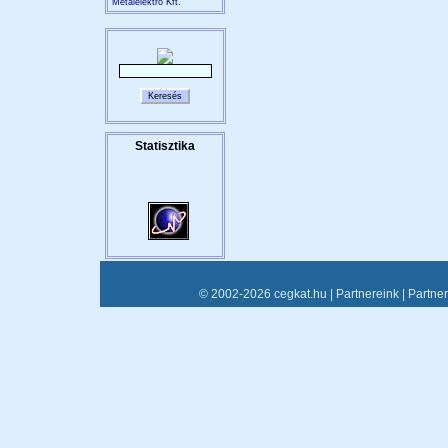
Metalelektro Kft.
© 2002-2026 cegkat.hu |
Partnereink
|
Partne