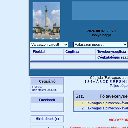
2026.08.07. 23:29
Ibolya napja
Főoldal
Céglista
Tevékenységlista
Cégkatalógus szab
Céglista "Fakivágás alp
Cégajánló
1
3
4
A-Á
B
C
D
E-É
F
G
H
I-
Teljes céga
Építőipar
Ház-Mester 2006 Bt.
Ssz.
Fő tevékenysé
Facebook
1.
Fakivágás alpintechnikával
2.
Fakivágás alpintechnikával
Hirdetések (x)
VIGYÁZZON,