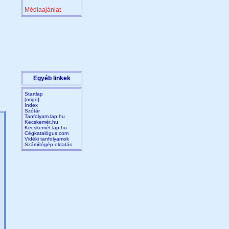
Médiaajánlat
Egyéb linkek
Startlap
[origo]
Index
Szótár
Tanfolyam.lap.hu
Kecskemét.hu
Kecskemét.lap.hu
Cégkatalógus.com
Vidéki tanfolyamok
Számítógép oktatás