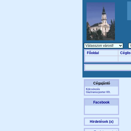
Főoldal
Céglis
Cégajánló
Kölcsönzés
Gáztranszporter Kft.
Facebook
Hirdetések (x)