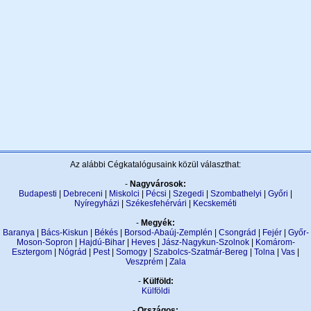
Az alábbi Cégkatalógusaink közül választhat:
-
Nagyvárosok:
Budapesti
|
Debreceni
|
Miskolci
|
Pécsi
|
Szegedi
|
Szombathelyi
|
Győri
|
Nyíregyházi
|
Székesfehérvári
|
Kecskeméti
-
Megyék:
Baranya
|
Bács-Kiskun
|
Békés
|
Borsod-Abaúj-Zemplén
|
Csongrád
|
Fejér
|
Győr-
Moson-Sopron
|
Hajdú-Bihar
|
Heves
|
Jász-Nagykun-Szolnok
|
Komárom-
Esztergom
|
Nógrád
|
Pest
|
Somogy
|
Szabolcs-Szatmár-Bereg
|
Tolna
|
Vas
|
Veszprém
|
Zala
-
Külföld:
Külföldi
-
Országos: