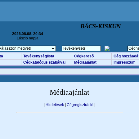
BÁCS-KISKUN
2026.08.08. 20:34
László napja
ta
Tevékenységlista
Cégkereső
Cég hozzáadá
Cégkatalógus szabályai
Médiaajánlat
Impresszum
Médiaajánlat
|
Hirdetések
|
Cégregisztráció
|