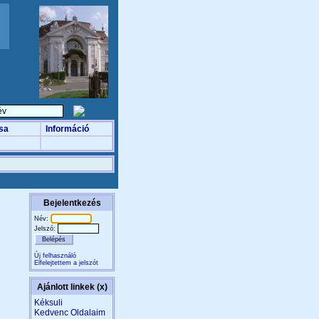
sa
Információ
Bejelentkezés
Név:
Jelszó:
Új felhasználó
Elfelejtettem a jelszót
Ajánlott linkek (x)
Kéksuli
Kedvenc Oldalaim