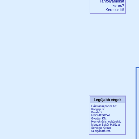
Tanfolyamokat
keres?
Keresse itt!
Legújabb cégek
Gáztranszporter Kft.
Kongép Bt.
Brush Bt.
HBOMEDICAL
Gyurján Kft.
Homoktövis webáruház
Magyar Sajtút Hálózat
Servitius Group
Szolgáltató Kft.