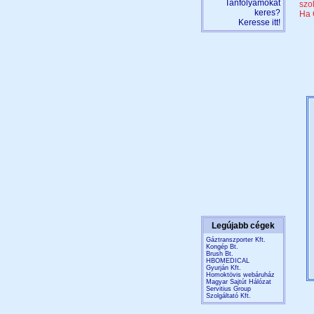
Tanfolyamokat
szo
keres?
Ha 
Keresse itt!
Legújabb cégek
Gáztranszporter Kft.
Kongép Bt.
Brush Bt.
HBOMEDICAL
Gyurján Kft.
Homoktövis webáruház
Magyar Sajtút Hálózat
Servitius Group
Szolgáltató Kft.