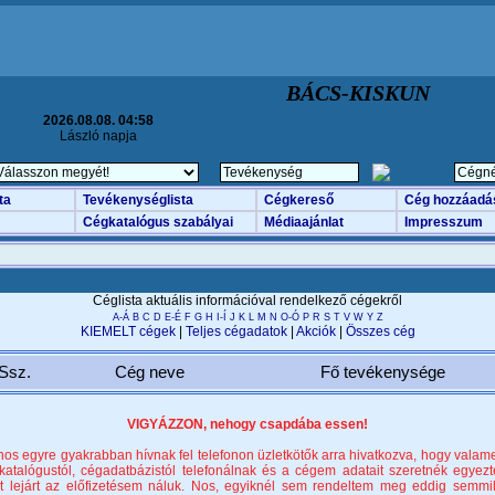
BÁCS-KISKUN
2026.08.08. 04:58
László napja
ta
Tevékenységlista
Cégkereső
Cég hozzáadá
Cégkatalógus szabályai
Médiaajánlat
Impresszum
Céglista aktuális információval rendelkező cégekről
A-Á
B
C
D
E-É
F
G
H
I-Í
J
K
L
M
N
O-Ó
P
R
S
T
V
W
Y
Z
KIEMELT cégek
|
Teljes cégadatok
|
Akciók
|
Összes cég
Ssz.
Cég neve
Fő tevékenysége
VIGYÁZZON, nehogy csapdába essen!
nos egyre gyakrabban hívnak fel telefonon üzletkötők arra hivatkozva, hogy valame
katalógustól, cégadatbázistól telefonálnak és a cégem adatait szeretnék egyezte
t lejárt az előfizetésem náluk. Nos, egyiknél sem rendeltem meg eddig semmi