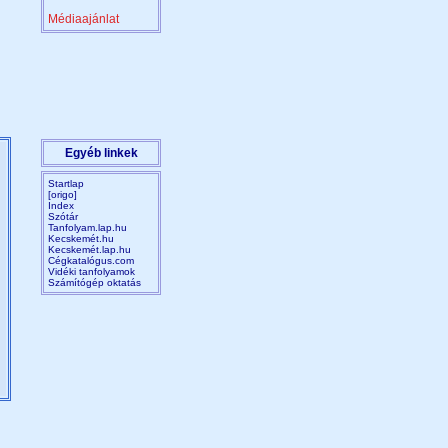
Médiaajánlat
Egyéb linkek
Startlap
[origo]
Index
Szótár
Tanfolyam.lap.hu
Kecskemét.hu
Kecskemét.lap.hu
Cégkatalógus.com
Vidéki tanfolyamok
Számítógép oktatás