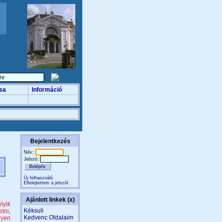
sa
Információ
Bejelentkezés
Név:
Jelszó:
Új felhasználó
Elfelejtettem a jelszót
Ajánlott linkek (x)
lyik
Kéksuli
tni,
Kedvenc Oldalaim
lyen