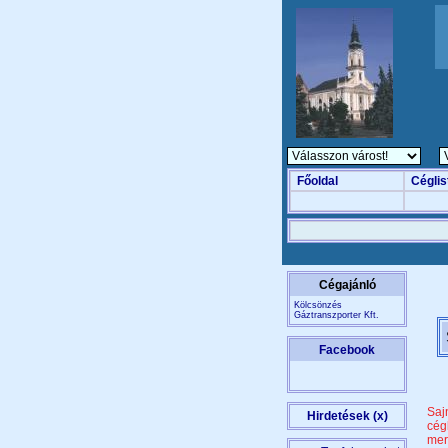
Főoldal
Céglis
Cégajánló
Kölcsönzés
Gáztranszporter Kft.
Facebook
Saj
Hirdetések (x)
cég
mer