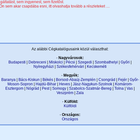
lgáltatást, sem ingyenest, sem fizetőst.
Ön sem akar csapdába esni, itt olvashatja tovább a részleteket ....
Az alábbi Cégkatalógusaink közül választhat:
-
Nagyvárosok:
Budapesti
|
Debreceni
|
Miskolci
|
Pécsi
|
Szegedi
|
Szombathelyi
|
Győri
|
Nyíregyházi
|
Székesfehérvári
|
Kecskeméti
-
Megyék:
Baranya
|
Bács-Kiskun
|
Békés
|
Borsod-Abaúj-Zemplén
|
Csongrád
|
Fejér
|
Győr-
Moson-Sopron
|
Hajdú-Bihar
|
Heves
|
Jász-Nagykun-Szolnok
|
Komárom-
Esztergom
|
Nógrád
|
Pest
|
Somogy
|
Szabolcs-Szatmár-Bereg
|
Tolna
|
Vas
|
Veszprém
|
Zala
-
Külföld:
Külföldi
-
Országos:
Országos